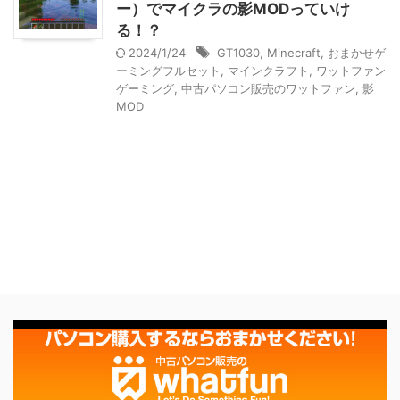
ー）でマイクラの影MODっていけ
る！？
2024/1/24
GT1030
,
Minecraft
,
おまかせゲ
ーミングフルセット
,
マインクラフト
,
ワットファン
ゲーミング
,
中古パソコン販売のワットファン
,
影
MOD