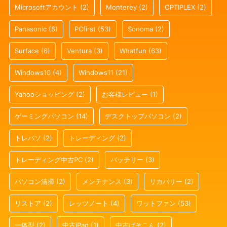
Microsoftアカウント
(2)
Monterey
(2)
OPTIPLEX
(2)
Panasonic
(8)
PCfirst
(53)
Sonoma
(2)
Surface
(6)
Ventura
(3)
Whatfun
(63)
Windows10
(4)
Windows11
(21)
Yahooショッピング
(2)
お客様レビュー
(1)
ゲーミングパソコン
(14)
デスクトップパソコン
(2)
トレパソ
(2)
トレーディング
(2)
トレーディング中古PC
(2)
バッテリー
(3)
パソコン清掃
(2)
メンテナンス
(3)
リカバリー
(2)
リストア
(2)
レッツノート
(4)
ワットファン
(53)
一体型
(2)
中古iPad
(1)
中古ぱそこん
(2)