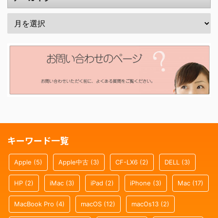
キーワード一覧
Apple
(5)
Apple中古
(3)
CF-LX6
(2)
DELL
(3)
HP
(2)
iMac
(3)
iPad
(2)
iPhone
(3)
Mac
(17)
MacBook Pro
(4)
macOS
(12)
macOs13
(2)