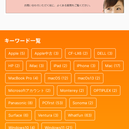
キーワード一覧
Apple
(5)
Apple中古
(3)
CF-LX6
(2)
DELL
(3)
HP
(2)
iMac
(3)
iPad
(2)
iPhone
(3)
Mac
(17)
MacBook Pro
(4)
macOS
(12)
macOs13
(2)
Microsoftアカウント
(2)
Monterey
(2)
OPTIPLEX
(2)
Panasonic
(8)
PCfirst
(53)
Sonoma
(2)
Surface
(6)
Ventura
(3)
Whatfun
(63)
Windows10
(4)
Windows11
(21)